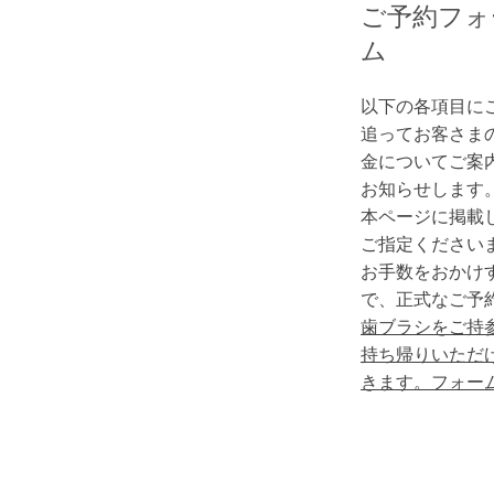
ご予約フォ
ム
以下の各項目に
追ってお客さま
金についてご案
お知らせします
本ページに掲載し
ご指定ください
お手数をおかけ
で、
​正式なご
​歯ブラシをご
持ち帰りいただ
きます。フォー