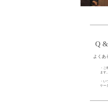
Q 
よくあ
・ご
ます
・い
ケー