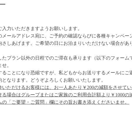
ー
ご入力いただきますようお願いします。
のメールアドレス宛に、ご予約の確認ならびに各種キャンペー
内さしあげます。ご希望の日にお泊まりいただけない場合があ
。
たプラン以外の日程でのご滞在も承ります（以下のフォームで'FRE
ませ。
することになり恐縮ですが、私どもからお送りするメールにご
予約となります。どうぞよろしくお願いいたします。
持参いただけるお客様には、お一人あたり￥200の減額をさせて
ける場合はグループまたはご家族のご利用合計額より￥1000の
ムの「ご要望・ご質問」欄にその旨お書き添えくださいませ。