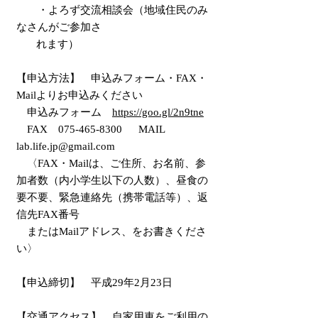
・よろず交流相談会（地域住民のみ
なさんがご参加さ
れます）
【申込方法】
申込みフォーム・FAX・
Mailよりお申込みください
申込み
フォーム
https://goo.gl/2n9tne
FAX
075-465-8300
MAIL
lab.life.jp@gmail.com
〈FAX・Mailは、ご住所、お名前、参
加者数
（内小学生以下の人数）
、昼食の
要不要、緊急連絡先（携帯電話等）、返
信先FAX番号
またはMailアドレス、をお書きくださ
い〉
【申込締切】 平成29年2月23日
【交通アクセス】 自家用車をご利用の