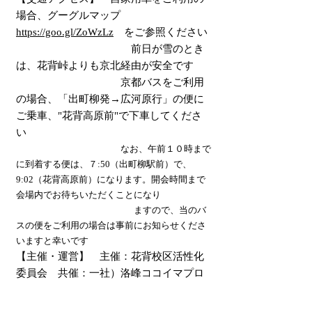
場合、グーグルマップ
https://goo.gl/ZoWzLz
をご参照ください
前日が雪のとき
は、花背峠よりも京北経由が安全です
京都バスをご利用
の場合、「出町柳発→広河原行」の便に
ご乗車、"花背高原前"で下車してくださ
い
なお、午前１０時まで
に到着する便は、７:50（出町柳駅前）で、
9:02（花背高原前）になります。開会時間まで
会場内で
お待ちいただくことになり
ますので、当のバ
スの便をご利用の場合は事前にお知らせくださ
いますと幸いです
【主催・運営】 主催：花背校区活性化
委員会 共催：一社）洛峰ココイマプロ
ジェクト 後援：左京北部山間地域自治
連絡協議会