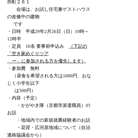
所町２６１
会場は、お試し住宅兼ゲストハウス
の改修中の建物
です
・日時 平成29年2月26日（日）10時～
12時半
・定員 10名 要事前申込み
（下記の
「空き家めぐりツア
ー」に参加される方を優先します）
・参加費 無料
（昼食を希望される方は1000円、おな
じく小学生以下
は500円）
・内容（予定）
・かがやき隊（京都市派遣職員）の
お話
・地域内での新規就農経験者のお話
・花背・広河原地域について（自治
連絡協議会から）